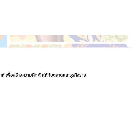
์ เพื่อสร้างความคึกคักให้กับตลาดและธุรกิจราย