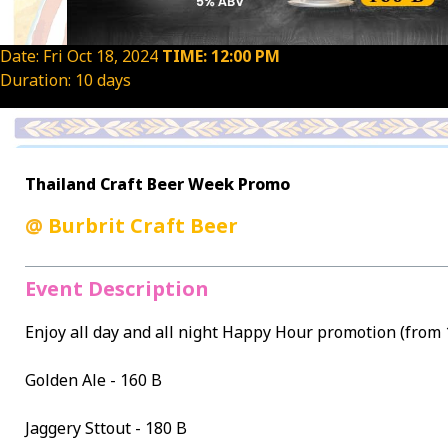
Date: Fri Oct 18, 2024
TIME: 12:00 PM
Duration: 10 days
Thailand Craft Beer Week Promo
@
Burbrit Craft Beer
Event Description
Enjoy all day and all night Happy Hour promotion (from 
Golden Ale - 160 B
Jaggery Sttout - 180 B