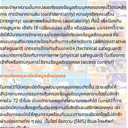
เราจะรักษาความมั่นคงปลอดภัยของข้อมูลส่วนบุคคลของคุณไว้ตามหลัก
การ การรักษาความลับ (confidentiality) ความถูกต้องครบถ้วน
(integrity) และสภาพพร้อมใช้งาน (availability) ทั้งนี้ เพื่อป้องกัน
การสูญหาย เข้าถึง ใช้ เปลี่ยนแปลง แก้ไข หรือเปิดเผย นอกจากนี้เราจะ
จัดให้มีมาตรการรักษาความมั่นคงปลอดภัยของข้อมูลส่วนบุคคล ซึ่ง
ครอบคลุมถึงมาตรการป้องกันด้านการบริหารจัดการ (administrative
safeguard) มาตรการป้องกันด้านเทคนิค (technical safeguard)
และมาตรการป้องกันทางกายภาพ (physical safeguard) ในเรื่องการ
เข้าถึงหรือควบคุมการใช้งานข้อมูลส่วนบุคคล (access control)
การแจ้งเหตุละเมิดข้อมูลส่วนบุคคล
ในกรณีที่มีเหตุละเมิดข้อมูลส่วนบุคคลของคุณเกิดขึ้น เราจะแจ้งให้
สำนักงานคณะกรรมการคุ้มครองข้อมูลส่วนบุคคลทราบโดยไม่ชักช้า
ภายใน 72 ชั่วโมง นับแต่ทราบเหตุเท่าที่สามารถกระทำได้ ในกรณีที่การ
ละเมิดมีความเสี่ยงสูงที่จะมีผลกระทบต่อสิทธิและเสรีภาพของคุณ เรา
จะแจ้งการละเมิดให้คุณทราบพร้อมกับแนวทางการเยียวยาโดยไม่ชักช้า
ผ่านช่องทางต่าง ๆ เช่น เว็บไซต์ ข้อความ (SMS) อีเมล โทรศัพท์