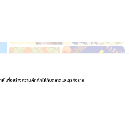
์ เพื่อสร้างความคึกคักให้กับตลาดและธุรกิจราย