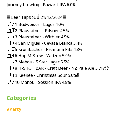
Journey brewing - Pawarit IPA 6.0%
🟦Beer Taps วันนี้ 21/12/2024🟦
🇺🇸1 Budweiser - Lager 4.0%
🇻🇳2 Plaustainer - Pilsner 4.5%
🇻🇳3 Plaustainer - Witbier 4.5%
🇵🇭4 San Miguel - Cevaza Blanca 5.4%
🇩🇪5 Krombacher - Premuim Pils 4.8%
🇹🇭6 Hop M Brew - Weizen 5.0%
🇪🇸7 Mahou - 5 Star Lager 5.5%
🇹🇭8 H-SHOT BAR - Craft Beer - NZ Pale Ale 5.7%🏆
🇹🇭9 KeeRee - Christmas Sour 5.0%🎖
🇪🇸10 Mahou - Session IPA 4.5%
Categories
#Party