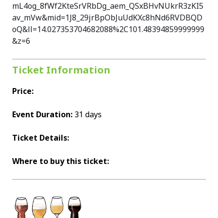
mL4og_8fWf2KteSrVRbDg_aem_QSxBHvNUkrR3zKI5
av_mVw&mid=1J8_29jrBpObJuUdKXc8hNd6RVDBQD
oQ&ll=14.027353704682088%2C101.48394859999999
&z=6
Ticket Information
Price:
Event Duration:
31 days
Ticket Details:
Where to buy this ticket: