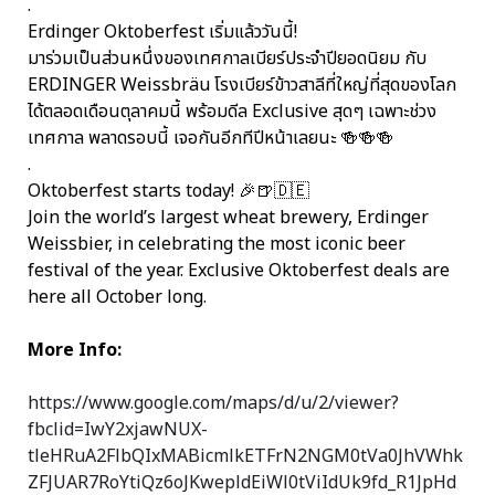
.
Erdinger Oktoberfest เริ่มแล้ววันนี้!
มาร่วมเป็นส่วนหนึ่งของเทศกาลเบียร์ประจำปียอดนิยม กับ
ERDINGER Weissbräu โรงเบียร์ข้าวสาลีที่ใหญ่ที่สุดของโลก
ได้ตลอดเดือนตุลาคมนี้ พร้อมดีล Exclusive สุดๆ เฉพาะช่วง
เทศกาล พลาดรอบนี้ เจอกันอีกทีปีหน้าเลยนะ 🍻🍻🍻
.
Oktoberfest starts today! 🎉🍺🇩🇪
Join the world’s largest wheat brewery, Erdinger
Weissbier, in celebrating the most iconic beer
festival of the year. Exclusive Oktoberfest deals are
here all October long.
More Info:
https://www.google.com/maps/d/u/2/viewer?
fbclid=IwY2xjawNUX-
tleHRuA2FlbQIxMABicmlkETFrN2NGM0tVa0JhVWhk
ZFJUAR7RoYtiQz6oJKwepldEiWl0tViIdUk9fd_R1JpHd