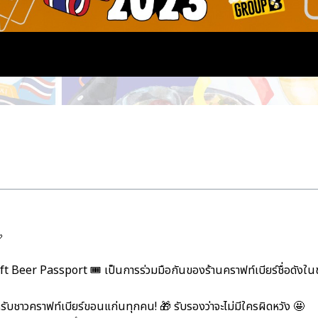

Beer Passport 🎟️ เป็นการร่วมมือกันของร้านคราฟท์เบียร์ชื่อดังในข
ับชาวคราฟท์เบียร์ขอนแก่นทุกคน! 🎁 รับรองว่าจะไม่มีใครผิดหวัง 🤩