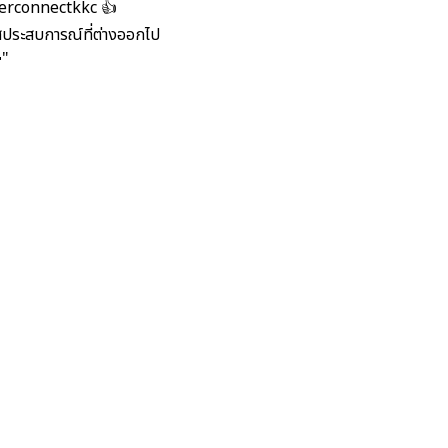
beerconnectkkc 👍
ัสประสบการณ์ที่ต่างออกไป
"