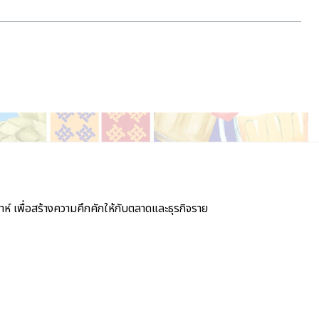
์ เพื่อสร้างความคึกคักให้กับตลาดและธุรกิจราย