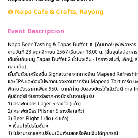
@
Napa Cafe & Crafts, Rayong
Event Description
Napa Beer Tasting & Tapas Buffet 🍢 [คุ้มมาก! บุฟเฟ่อาหาร 2 ช
งานวันที่ 23 พฤศจิกายน 2567 เริ่มเวลา 18.00 น. [สิ้นสุดไลน์อาห
เต็มอิ่มกับเมนู Tapas Buffet 2 ชั่วโมงเต็ม - ไก่ย่าง สไปซี่, เค้
คอมเม้น]
เริ่มต้นด้วยเครื่องดื่ม Signature จากทางร้าน Mapeed Refreshin
และ IPA และต้องไม่พลาดของหวานจากร้าน Mapeed Tart ทาร์ต มะป
พิเศษบัตรราคาเพียง 950.- บาท/ท่าน จับจองบัตรได้แล้ววันนี้ ทาง I
คุ้มอีกต่อ!! จับรางวัลจากหางบัตรในงานลุ้นรับ
1) คราฟต์เบียร์ Lager 5 รางวัล (แก้ว)
2) คราฟต์เบียร์ Pilsner 5 รางวัล (แก้ว)
3) Beer Flight 1 เซ็ต ( 4 แก้ว)
🔸เงื่อนไขโปรโมชั่น🔸
1) ไม่สามารถแลกเปลี่ยนเป็นเงินสดหรือคืนเงินได้ทุกกรณี