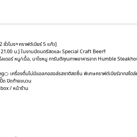
ั่วโมง+คราฟต์เบียร์ 5 แก้ว]
าร 21.00 น.] ในงานมีดนตรีสดและ Special Craft Beer!!
กปู, สไลเดอร์ หมู/เนื้อ, นาโชหมู การันตีคุณภาพอาหารจาก Humble Steak
g🍊 เครื่องดื่มไม่มีแอลกอฮอล์รสชาติสดชื่น พิเศษคราฟต์เบียร์จากสไ
ี๊ด ปิดท้ายขบวน
nbox / หน้าร้าน