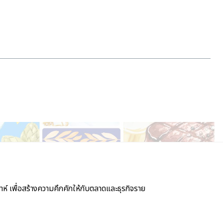
์ เพื่อสร้างความคึกคักให้กับตลาดและธุรกิจราย