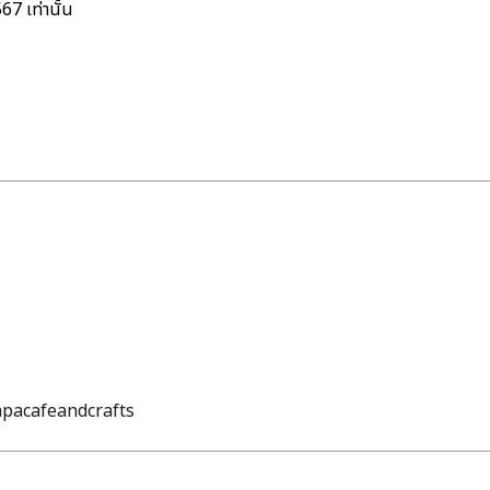
67 เท่านั้น
apacafeandcrafts