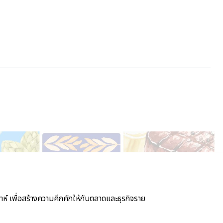
์ เพื่อสร้างความคึกคักให้กับตลาดและธุรกิจราย