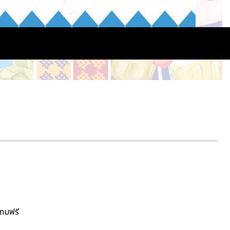
แถมฟรี