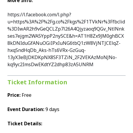
More Info:
https://l.facebook.com/l.php?
u=https%3A%2F%2Fg.co%2Fkgs%2F1TVkNr%3Ffbclid
%3DIwAR2h9vGeQCLZp7l26A4Qjyzaoq9QGv_NtlNnk
ses7ejgm2WA5YppP2nySCE&h=AT1H8Zx9JM0ghBCX
8kDNIduGfANuOGiIPxIuNG6tbQ1zW8VjNTJCElqZ-
hxqSndHqDb_Aks-hTs6VRx-GzGuq-
13yX3eBJDKDKpNX8SF3TZiN_2F2VEKAzMoNJNo-
kq9yc2ImsDwEKdtYZ2dhp83zA5UNRM
Ticket Information
Price:
Free
Event Duration:
9 days
Ticket Details: