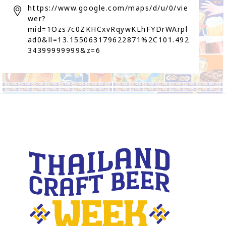
https://www.google.com/maps/d/u/0/vie
wer?
mid=1Ozs7c0ZKHCxvRqywKLhFYDrWArpl
ad0&ll=13.155063179622871%2C101.492
34399999999&z=6