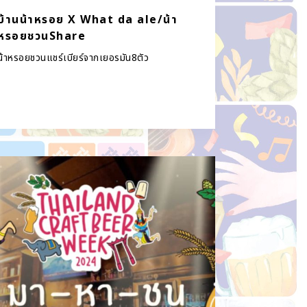
บ้านน้าหรอย X What da ale/น้า
หรอยชวนShare
น้าหรอยชวนแชร์เบียร์จากเยอรมัน8ตัว