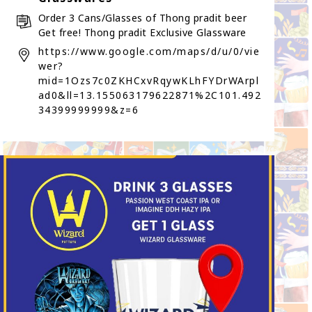
Order 3 Cans/Glasses of Thong pradit beer
Get free! Thong pradit Exclusive Glassware
https://www.google.com/maps/d/u/0/vie
wer?
mid=1Ozs7c0ZKHCxvRqywKLhFYDrWArpl
ad0&ll=13.155063179622871%2C101.492
34399999999&z=6