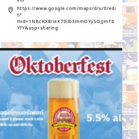
จาก
https://www.google.com/maps/d/u/0/edi
t?
mid=1NBcKX8rieK70ilbEmmOYySOJJmTb
YfY&usp=sharing