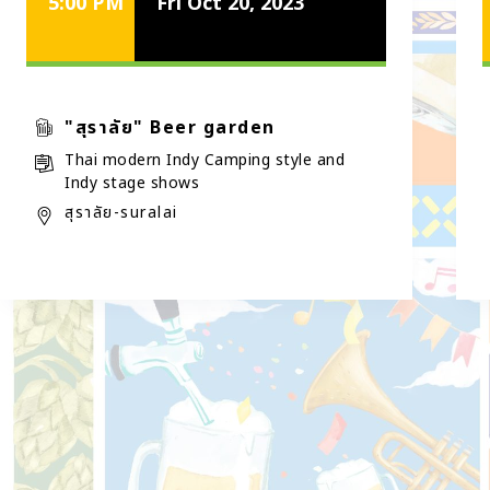
5:00 PM
Fri Oct 20, 2023
"สุราลัย" Beer garden
Thai modern Indy Camping style and
Indy stage shows
สุราลัย-suralai